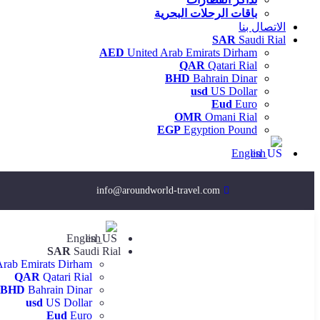
باقات الرحلات البحرية
الاتصال بنا
SAR
Saudi Rial
AED
United Arab Emirats Dirham
QAR
Qatari Rial
BHD
Bahrain Dinar
usd
US Dollar
Eud
Euro
OMR
Omani Rial
EGP
Egyption Pound
English
info@aroundworld-travel.com
English
SAR
Saudi Rial
Arab Emirats Dirham
QAR
Qatari Rial
BHD
Bahrain Dinar
usd
US Dollar
Eud
Euro