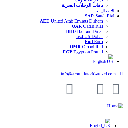
باقات الرحلات البحرية
الاتصال بنا
SAR
Saudi Rial
AED
United Arab Emirats Dirham
QAR
Qatari Rial
BHD
Bahrain Dinar
usd
US Dollar
Eud
Euro
OMR
Omani Rial
EGP
Egyption Pound
English
info@aroundworld-travel.com
English