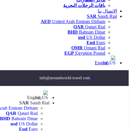
باقات الرحلات البحرية
الاتصال بنا
SAR
Saudi Rial
AED
United Arab Emirats Dirham
QAR
Qatari Rial
BHD
Bahrain Dinar
usd
US Dollar
Eud
Euro
OMR
Omani Rial
EGP
Egyption Pound
English
info@aroundworld-travel.com
English
SAR
Saudi Rial
Arab Emirats Dirham
QAR
Qatari Rial
BHD
Bahrain Dinar
usd
US Dollar
Eud
Euro