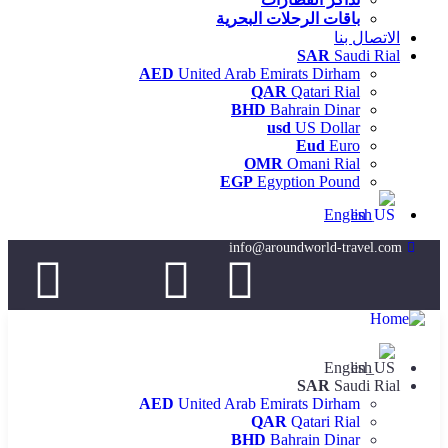
باقات الرحلات البحرية
الاتصال بنا
SAR
Saudi Rial
AED
United Arab Emirats Dirham
QAR
Qatari Rial
BHD
Bahrain Dinar
usd
US Dollar
Eud
Euro
OMR
Omani Rial
EGP
Egyption Pound
English
info@aroundworld-travel.com
English
SAR
Saudi Rial
AED
United Arab Emirats Dirham
QAR
Qatari Rial
BHD
Bahrain Dinar